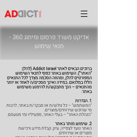
אדיקט משרד פרסום ומיתוג 360 -
תנאי שימוש
ברוכים הבאים לאתר Addict Israel (להלן:
"האתר"). השימוש באתר כפוף לתנאי השימוש
המפורטים להלן, ומהווה הסכמה מצדך לכל התנאים
הללו במלואם. במידה ואינך מסכים/ה לאחד או יותר
מהתנאים – הנך מתבקש/ת להימנע משימוש
באתר.
1. הגדרות
"המשתמש" – כל גולש/ת או מבקר/ת באתר, לרבות
מי שרוכש שירותים/מוצרים.
"הנהלת האתר" – בעלי האתר, מפעיליו ומי מטעמם.
2. שימוש מותר באתר
האתר נועד לצפייה, עיון, קבלת מידע ורכישת
מוצרים או שירותים.