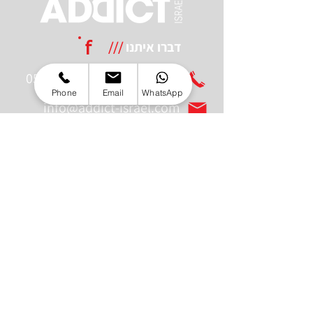
דברו איתנו
///
f
054-2032503
|
04-9001907
Phone
Email
WhatsApp
info@addict-israel.com
כתובת:
בעלי מלאכה 26, חיפה