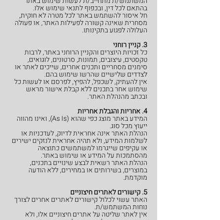
המשתמש/ת מתחייב/ת לעשות שימוש באתר
בהתאם לכל דין, ובכפוף לתנאי שימוש אלו.
חל איסור להשתמש באתר לכל מטרה לא חוקית,
מסחרית שאינה קשורה לפעילות האתר, או פעולה
העלולה לפגוע בתקינותו.
3. קניין רוחני
כל זכויות היוצרים והקניין הרוחני באתר, לרבות
טקסטים, עיצובים, תמונות, סרטונים, לוגואים,
סימנים מסחריים ותכנים אחרים, שייכים לאתר או
לצדדים שלישיים שהרשו שימוש בהם.
אין להעתיק, לשכפל, להפיץ, לפרסם או לעשות כל
שימוש אחר בתכנים ללא קבלת אישור מראש
ובכתב מהנהלת האתר.
4. אחריות והגבלת אחריות
המידע באתר מוצג כפי שהוא (As Is), ואינו מהווה
ייעוץ מכל סוג.
הנהלת האתר אינה אחראית לדיוק, לעדכניות או
לשלמות המידע, ולא תהיה אחראית לנזקים ישירים
או עקיפים שייגרמו למשתמשים כתוצאה
מהסתמכות על המידע או שימוש באתר.
הנהלת האתר רשאית לבצע שינויים בתכנים,
במוצרים, בשירותים או במחירים, ללא הודעה
מוקדמת.
5. קישורים לאתרים חיצוניים
האתר עשוי לכלול קישורים לאתרים אחרים לצורך
נוחות המשתמש/ת.
אין לאתר שליטה על אתרים חיצוניים אלו, ולא